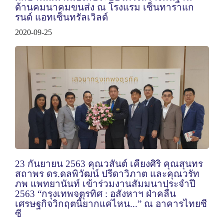
ด้านคมนาคมขนส่ง ณ โรงแรม เซ็นทาราแก
รนด์ แอทเซ็นทรัลเวิลด์
2020-09-25
23 กันยายน 2563 คุณวสันต์ เคียงศิริ คุณสุนทร
สถาพร ดร.ดลพิวัฒน์ ปรีดาวิภาต และคุณวรัท
ภพ แพทยานันท์ เข้าร่วมงานสัมมนาประจำปี
2563 “กรุงเทพจตุรทิศ : อสังหาฯ ฝ่าคลื่น
เศรษฐกิจวิกฤตนี้ยากแค่ไหน...” ณ อาคารไทยซี
ซี