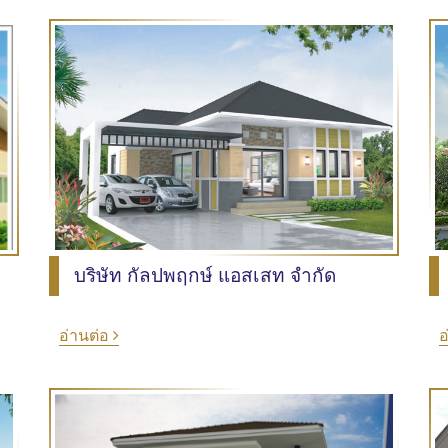
บริษัท กัลปพฤกษ์ แอสเสท จำกัด
อ่านต่อ
อ